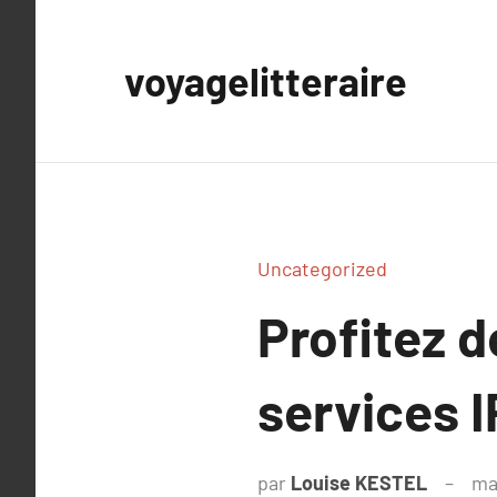
Aller
au
voyagelitteraire
contenu
Uncategorized
Profitez d
services 
par
Louise KESTEL
ma