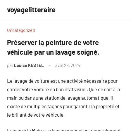
Aller
voyagelitteraire
au
contenu
Uncategorized
Préserver la peinture de votre
véhicule par un lavage soigné.
par
Louise KESTEL
avril 29, 2024
Aucun
commentaire
Le lavage de voiture est une activité nécessaire pour
garder votre voiture en bon état visuel. Que ce soit à la
main ou dans une station de lavage automatique, il
existe de multiples façons pour garantir la propreté et
le brillant de votre véhicule.
Lavage à la Main : Le lavage manuel est généralement