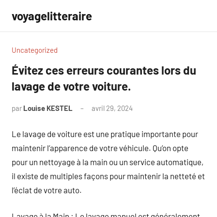
Aller
voyagelitteraire
au
contenu
Uncategorized
Évitez ces erreurs courantes lors du
lavage de votre voiture.
par
Louise KESTEL
avril 29, 2024
Aucun
commentaire
Le lavage de voiture est une pratique importante pour
maintenir l’apparence de votre véhicule. Qu’on opte
pour un nettoyage à la main ou un service automatique,
il existe de multiples façons pour maintenir la netteté et
l’éclat de votre auto.
Lavage à la Main : Le lavage manuel est généralement