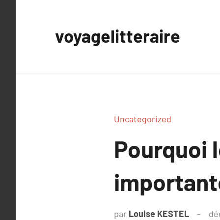
Aller
au
voyagelitteraire
contenu
Uncategorized
Pourquoi l
important
par
Louise KESTEL
dé