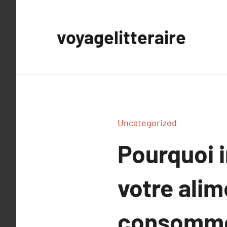
Aller
au
voyagelitteraire
contenu
Uncategorized
Pourquoi i
votre alim
consomme