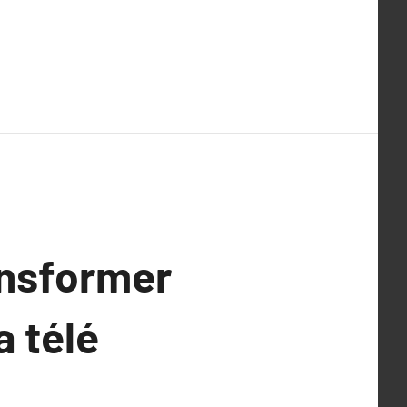
ansformer
a télé