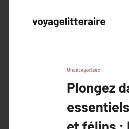
Aller
au
voyagelitteraire
contenu
Uncategorized
Plongez d
essentiel
et félins 