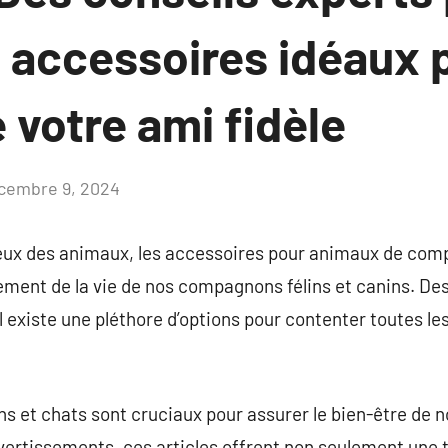
s accessoires idéaux 
 votre ami fidèle
cembre 9, 2024
Aucun
commentaire
x des animaux, les accessoires pour animaux de comp
ement de la vie de nos compagnons félins et canins. D
l existe une pléthore d’options pour contenter toutes le
ns et chats sont cruciaux pour assurer le bien-être de
ivertissements, ces articles offrent non seulement une 