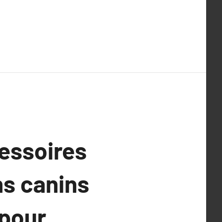
essoires
s canins
 pour