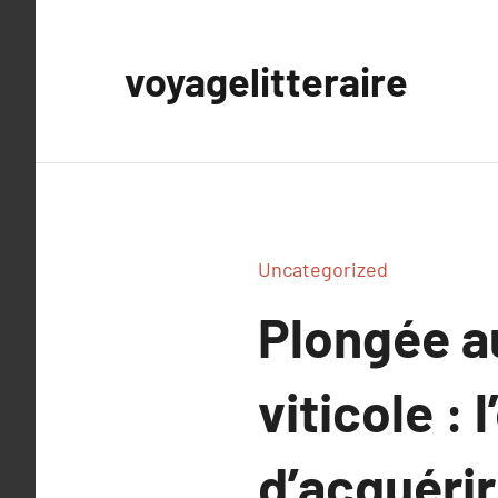
Aller
au
voyagelitteraire
contenu
Uncategorized
Plongée a
viticole :
d’acquérir