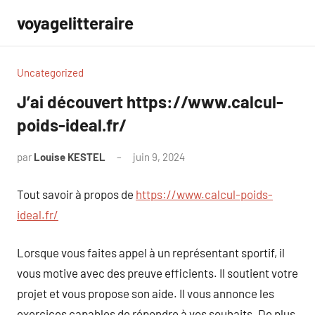
Aller
voyagelitteraire
au
contenu
Uncategorized
J’ai découvert https://www.calcul-
poids-ideal.fr/
par
Louise KESTEL
juin 9, 2024
Aucun
commentaire
Tout savoir à propos de
https://www.calcul-poids-
ideal.fr/
Lorsque vous faites appel à un représentant sportif, il
vous motive avec des preuve efficients. Il soutient votre
projet et vous propose son aide. Il vous annonce les
exercices capables de répondre à vos souhaits. De plus,