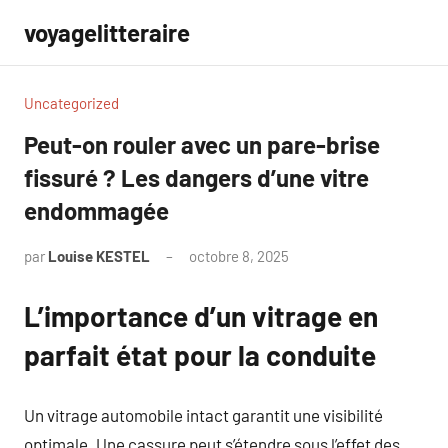
Aller
voyagelitteraire
au
contenu
Uncategorized
Peut-on rouler avec un pare-brise
fissuré ? Les dangers d’une vitre
endommagée
par
Louise KESTEL
octobre 8, 2025
Aucun
commentaire
L’importance d’un vitrage en
parfait état pour la conduite
Un vitrage automobile intact garantit une visibilité
optimale. Une cassure peut s’étendre sous l’effet des