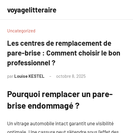
Aller
voyagelitteraire
au
contenu
Uncategorized
Les centres de remplacement de
pare-brise : Comment choisir le bon
professionnel ?
par
Louise KESTEL
octobre 8, 2025
Aucun
commentaire
Pourquoi remplacer un pare-
brise endommagé ?
Un vitrage automobile intact garantit une visibilité
optimale. Une cassure peut s’étendre sous l’effet des