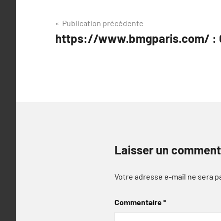
Navigation
Publication précédente
https://www.bmgparis.com/ : 
de
l’article
Laisser un comment
Votre adresse e-mail ne sera p
Commentaire
*