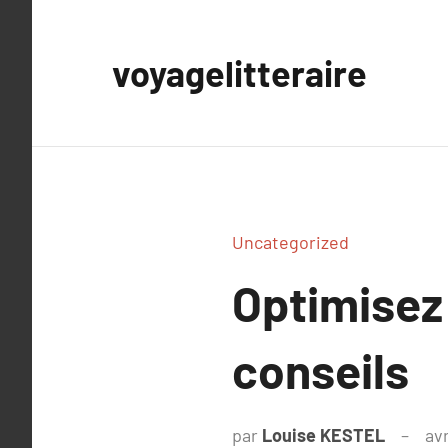
Aller
au
voyagelitteraire
contenu
Uncategorized
Optimisez 
conseils
par
Louise KESTEL
avr