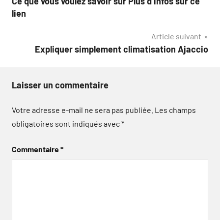
Ce que vous voulez savoir sur Plus d’infos sur ce
de
lien
l’article
Article suivant
Expliquer simplement climatisation Ajaccio
Laisser un commentaire
Votre adresse e-mail ne sera pas publiée.
Les champs
obligatoires sont indiqués avec
*
Commentaire
*