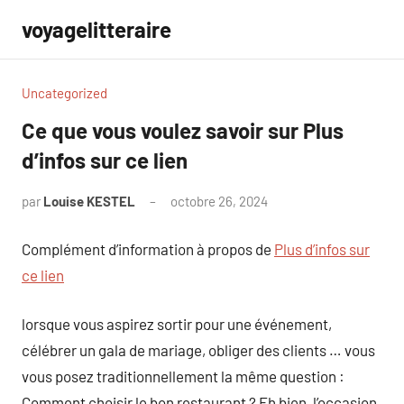
Aller
voyagelitteraire
au
contenu
Uncategorized
Ce que vous voulez savoir sur Plus
d’infos sur ce lien
par
Louise KESTEL
octobre 26, 2024
Aucun
commentaire
Complément d’information à propos de
Plus d’infos sur
ce lien
lorsque vous aspirez sortir pour une événement,
célébrer un gala de mariage, obliger des clients … vous
vous posez traditionnellement la même question :
Comment choisir le bon restaurant ? Eh bien, l’occasion