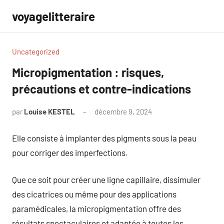
Aller
voyagelitteraire
au
contenu
Uncategorized
Micropigmentation : risques,
précautions et contre-indications
par
Louise KESTEL
décembre 9, 2024
Aucun
commentaire
Elle consiste à implanter des pigments sous la peau
pour corriger des imperfections.
Que ce soit pour créer une ligne capillaire, dissimuler
des cicatrices ou même pour des applications
paramédicales, la micropigmentation offre des
résultats spectaculaires et adaptée à toutes les