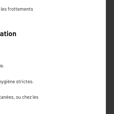
z les frottements
tation
le.
hygiène strictes.
tanées, ou chez les