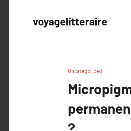
Aller
au
voyagelitteraire
contenu
Uncategorized
Micropigm
permanent
?