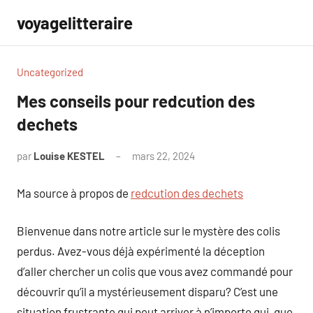
Aller
voyagelitteraire
au
contenu
Uncategorized
Mes conseils pour redcution des
dechets
par
Louise KESTEL
mars 22, 2024
Aucun
commentaire
Ma source à propos de
redcution des dechets
Bienvenue dans notre article sur le mystère des colis
perdus. Avez-vous déjà expérimenté la déception
d’aller chercher un colis que vous avez commandé pour
découvrir qu’il a mystérieusement disparu? C’est une
situation frustrante qui peut arriver à n’importe qui, que