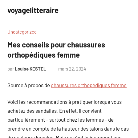
Aller
voyagelitteraire
au
contenu
Uncategorized
Mes conseils pour chaussures
orthopédiques femme
par
Louise KESTEL
mars 22, 2024
Aucun
commentaire
Source à propos de
chaussures orthopédiques femme
Voici les recommandations à pratiquer lorsque vous
achetez des sandalles. En effet, il convient
particulièrement – surtout chez les femmes – de
prendre en compte de la hauteur des talons dans le cas
de douleurs dorsales. Mais ce n’est évidemment pas