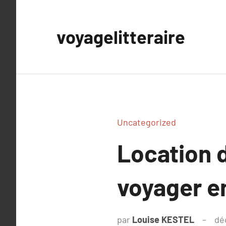
Aller
au
voyagelitteraire
contenu
Uncategorized
Location d
voyager en
par
Louise KESTEL
dé