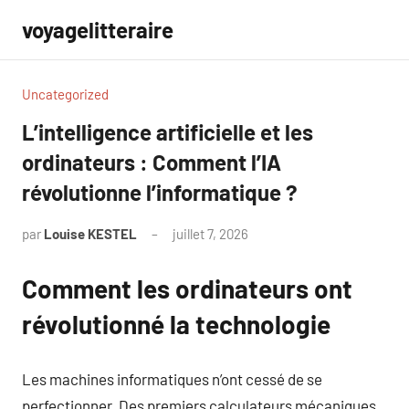
Aller
voyagelitteraire
au
contenu
Uncategorized
L’intelligence artificielle et les
ordinateurs : Comment l’IA
révolutionne l’informatique ?
par
Louise KESTEL
juillet 7, 2026
Aucun
commentaire
Comment les ordinateurs ont
révolutionné la technologie
Les machines informatiques n’ont cessé de se
perfectionner. Des premiers calculateurs mécaniques