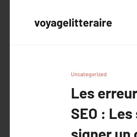
Aller
au
voyagelitteraire
contenu
Uncategorized
Les erreur
SEO : Les 
signer un 