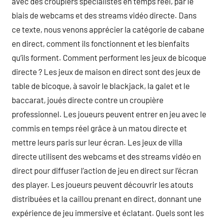
avec des croupiers spécialistes en temps réel, par le
biais de webcams et des streams vidéo directe. Dans
ce texte, nous venons apprécier la catégorie de cabane
en direct, comment ils fonctionnent et les bienfaits
qu’ils forment. Comment performent les jeux de bicoque
directe ? Les jeux de maison en direct sont des jeux de
table de bicoque, à savoir le blackjack, la galet et le
baccarat, joués directe contre un croupière
professionnel. Les joueurs peuvent entrer en jeu avec le
commis en temps réel grâce à un matou directe et
mettre leurs paris sur leur écran. Les jeux de villa
directe utilisent des webcams et des streams vidéo en
direct pour diffuser l’action de jeu en direct sur l’écran
des player. Les joueurs peuvent découvrir les atouts
distribuées et la caillou prenant en direct, donnant une
expérience de jeu immersive et éclatant. Quels sont les