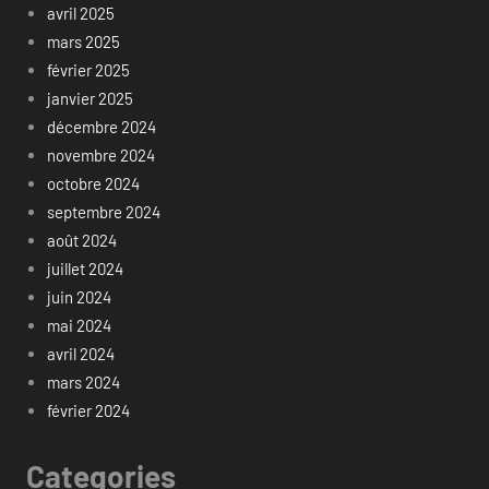
avril 2025
mars 2025
février 2025
janvier 2025
décembre 2024
novembre 2024
octobre 2024
septembre 2024
août 2024
juillet 2024
juin 2024
mai 2024
avril 2024
mars 2024
février 2024
Categories