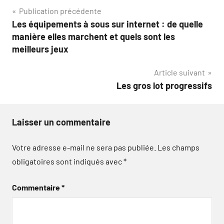
Navigation
Publication précédente
Les équipements à sous sur internet : de quelle
de
manière elles marchent et quels sont les
l’article
meilleurs jeux
Article suivant
Les gros lot progressifs
Laisser un commentaire
Votre adresse e-mail ne sera pas publiée.
Les champs
obligatoires sont indiqués avec
*
Commentaire
*