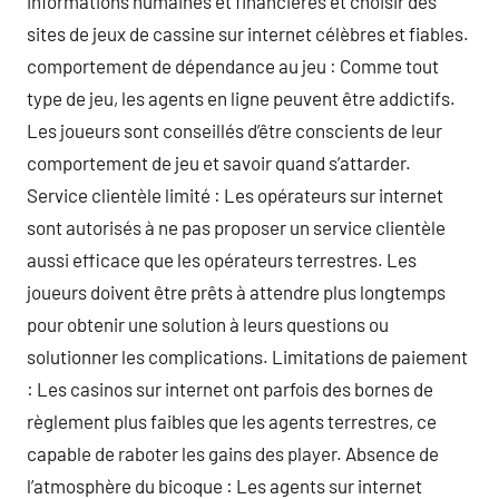
informations humaines et financières et choisir des
sites de jeux de cassine sur internet célèbres et fiables.
comportement de dépendance au jeu : Comme tout
type de jeu, les agents en ligne peuvent être addictifs.
Les joueurs sont conseillés d’être conscients de leur
comportement de jeu et savoir quand s’attarder.
Service clientèle limité : Les opérateurs sur internet
sont autorisés à ne pas proposer un service clientèle
aussi efficace que les opérateurs terrestres. Les
joueurs doivent être prêts à attendre plus longtemps
pour obtenir une solution à leurs questions ou
solutionner les complications. Limitations de paiement
: Les casinos sur internet ont parfois des bornes de
règlement plus faibles que les agents terrestres, ce
capable de raboter les gains des player. Absence de
l’atmosphère du bicoque : Les agents sur internet