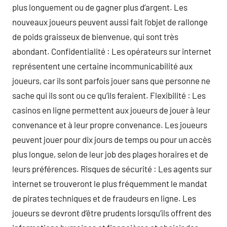
plus longuement ou de gagner plus d’argent. Les
nouveaux joueurs peuvent aussi fait l’objet de rallonge
de poids graisseux de bienvenue, qui sont très
abondant. Confidentialité : Les opérateurs sur internet
représentent une certaine incommunicabilité aux
joueurs, car ils sont parfois jouer sans que personne ne
sache qui ils sont ou ce qu’ils feraient. Flexibilité : Les
casinos en ligne permettent aux joueurs de jouer à leur
convenance et à leur propre convenance. Les joueurs
peuvent jouer pour dix jours de temps ou pour un accès
plus longue, selon de leur job des plages horaires et de
leurs préférences. Risques de sécurité : Les agents sur
internet se trouveront le plus fréquemment le mandat
de pirates techniques et de fraudeurs en ligne. Les
joueurs se devront d’être prudents lorsqu’ils offrent des