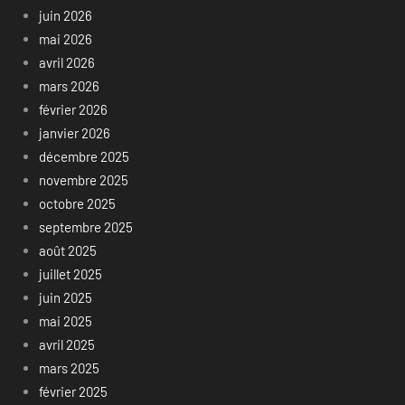
juin 2026
mai 2026
avril 2026
mars 2026
février 2026
janvier 2026
décembre 2025
novembre 2025
octobre 2025
septembre 2025
août 2025
juillet 2025
juin 2025
mai 2025
avril 2025
mars 2025
février 2025