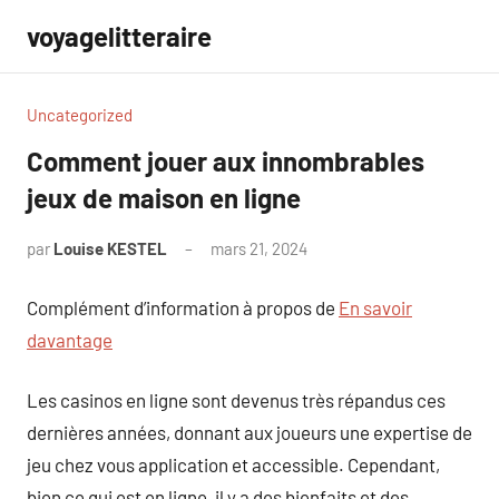
Aller
voyagelitteraire
au
contenu
Uncategorized
Comment jouer aux innombrables
jeux de maison en ligne
par
Louise KESTEL
mars 21, 2024
Aucun
commentaire
Complément d’information à propos de
En savoir
davantage
Les casinos en ligne sont devenus très répandus ces
dernières années, donnant aux joueurs une expertise de
jeu chez vous application et accessible. Cependant,
bien ce qui est en ligne, il y a des bienfaits et des