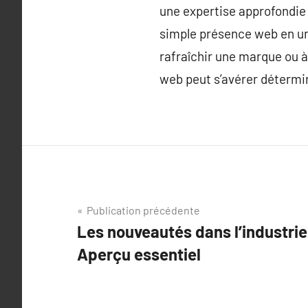
une expertise approfondie
simple présence web en une
rafraîchir une marque ou 
web peut s’avérer détermin
Navigation
Publication précédente
Les nouveautés dans l’industri
de
Aperçu essentiel
l’article