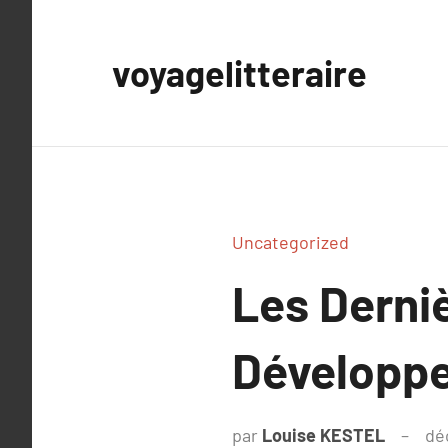
Aller
au
voyagelitteraire
contenu
Uncategorized
Les Derni
Développe
par
Louise KESTEL
dé