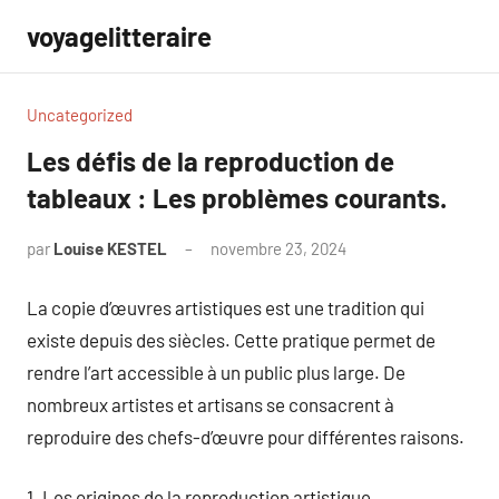
Aller
voyagelitteraire
au
contenu
Uncategorized
Les défis de la reproduction de
tableaux : Les problèmes courants.
par
Louise KESTEL
novembre 23, 2024
Aucun
commentaire
La copie d’œuvres artistiques est une tradition qui
existe depuis des siècles. Cette pratique permet de
rendre l’art accessible à un public plus large. De
nombreux artistes et artisans se consacrent à
reproduire des chefs-d’œuvre pour différentes raisons.
1. Les origines de la reproduction artistique