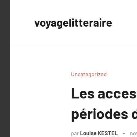
Aller
au
voyagelitteraire
contenu
Uncategorized
Les access
périodes d
par
Louise KESTEL
no