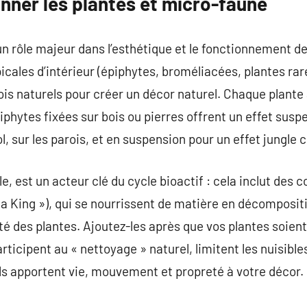
onner les plantes et micro-faune
un rôle majeur dans l’esthétique et le fonctionnement de
picales d’intérieur (épiphytes, broméliacées, plantes rar
ois naturels pour créer un décor naturel. Chaque plante
piphytes fixées sur bois ou pierres offrent un effet sus
, sur les parois, et en suspension pour un effet jungle 
e, est un acteur clé du cycle bioactif : cela inclut des 
da King »), qui se nourrissent de matière en décomposit
santé des plantes. Ajoutez-les après que vos plantes soien
participent au « nettoyage » naturel, limitent les nuisibl
ils apportent vie, mouvement et propreté à votre décor.