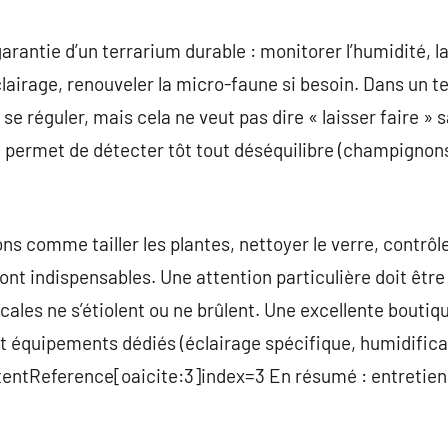
 garantie d’un terrarium durable : monitorer l’humidité, 
éclairage, renouveler la micro-faune si besoin. Dans un te
 se réguler, mais cela ne veut pas dire « laisser faire » 
 permet de détecter tôt tout déséquilibre (champignons
ons comme tailler les plantes, nettoyer le verre, contrô
nt indispensables. Une attention particulière doit être 
picales ne s’étiolent ou ne brûlent. Une excellente bout
t équipements dédiés (éclairage spécifique, humidifica
ontentReference[oaicite:3]index=3 En résumé : entretien