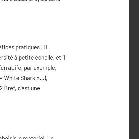
ices pratiques : il
sité à petite échelle, et il
TerraLife, par exemple,
 « White Shark »…),
 Bref, c’est une
choisir le matériel. Le