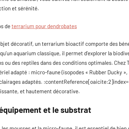
ction et sérénité.
os de
terrarium pour dendrobates
bjet décoratif, un terrarium bioactif comporte des bénéf
qu’un aquarium classique, il permet d’explorer la biodiver
s ou des reptiles dans des conditions optimales. Chez 
ériel adapté : micro-faune (isopodes « Rubber Ducky »,
éclairages adaptés. :contentReference[oaicite:2]index=2
hissante, et hautement décorative.
l’équipement et le substrat
, les mousses et la micro-faune, il est essentiel de bien 