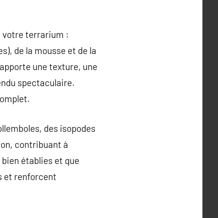
 votre terrarium :
es), de la mousse et de la
 apporte une texture, une
pendu spectaculaire.
complet.
collemboles, des isopodes
ion, contribuant à
t bien établies et que
es et renforcent