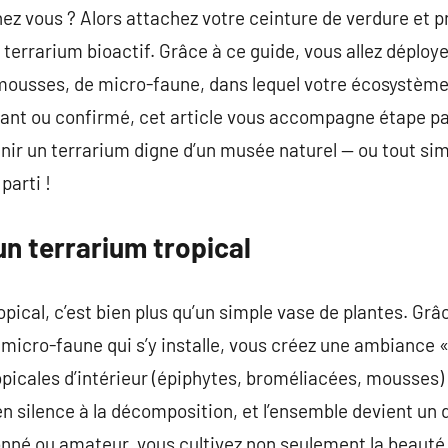
chez vous ? Alors attachez votre ceinture de verdure et 
 terrarium bioactif. Grâce à ce guide, vous allez déploye
 mousses, de micro-faune, dans lequel votre écosystème
tant ou confirmé, cet article vous accompagne étape pa
enir un terrarium digne d’un musée naturel — ou tout s
parti !
un terrarium tropical
pical, c’est bien plus qu’un simple vase de plantes. Grâc
a micro-faune qui s’y installe, vous créez une ambiance 
picales d’intérieur (épiphytes, broméliacées, mousses) 
 en silence à la décomposition, et l’ensemble devient un
onné ou amateur, vous cultivez non seulement la beauté 