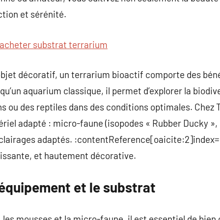
ction et sérénité.
acheter substrat terrarium
bjet décoratif, un terrarium bioactif comporte des bénéf
qu’un aquarium classique, il permet d’explorer la biodiver
s ou des reptiles dans des conditions optimales. Chez 
ériel adapté : micro-faune (isopodes « Rubber Ducky »,
éclairages adaptés. :contentReference[oaicite:2]index=2
hissante, et hautement décorative.
l’équipement et le substrat
, les mousses et la micro-faune, il est essentiel de bien 