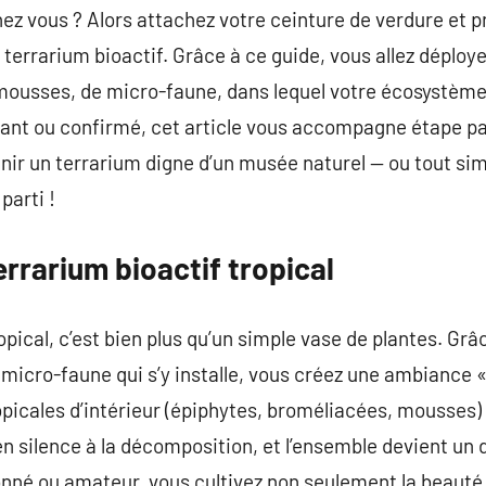
chez vous ? Alors attachez votre ceinture de verdure et 
 terrarium bioactif. Grâce à ce guide, vous allez déploye
 mousses, de micro-faune, dans lequel votre écosystème
tant ou confirmé, cet article vous accompagne étape pa
enir un terrarium digne d’un musée naturel — ou tout s
parti !
errarium bioactif tropical
pical, c’est bien plus qu’un simple vase de plantes. Grâc
a micro-faune qui s’y installe, vous créez une ambiance 
picales d’intérieur (épiphytes, broméliacées, mousses) 
 en silence à la décomposition, et l’ensemble devient un
onné ou amateur, vous cultivez non seulement la beauté 