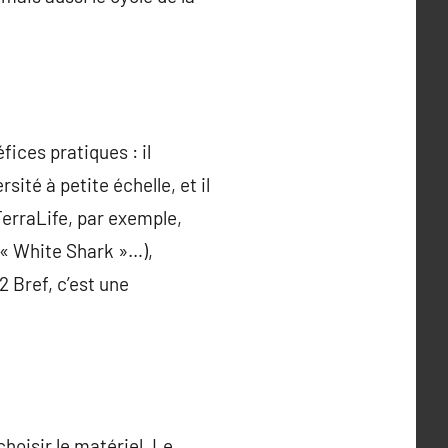
ices pratiques : il
sité à petite échelle, et il
TerraLife, par exemple,
 « White Shark »…),
 Bref, c’est une
choisir le matériel. Le