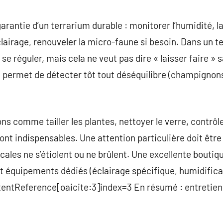
 garantie d’un terrarium durable : monitorer l’humidité, 
éclairage, renouveler la micro-faune si besoin. Dans un te
 se réguler, mais cela ne veut pas dire « laisser faire » 
 permet de détecter tôt tout déséquilibre (champignons
ons comme tailler les plantes, nettoyer le verre, contrô
nt indispensables. Une attention particulière doit être 
picales ne s’étiolent ou ne brûlent. Une excellente bout
t équipements dédiés (éclairage spécifique, humidifica
ontentReference[oaicite:3]index=3 En résumé : entretien