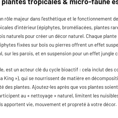
plantes tropicales & micro-faune es
un rôle majeur dans l’esthétique et le fonctionnement de
picales d’intérieur (épiphytes, broméliacées, plantes rar
ois naturels pour créer un décor naturel. Chaque plante
piphytes fixées sur bois ou pierres offrent un effet sus
, sur les parois, et en suspension pour un effet jungle 
e, est un acteur clé du cycle bioactif : cela inclut des 
da King »), qui se nourrissent de matière en décomposit
santé des plantes. Ajoutez-les après que vos plantes soien
participent au « nettoyage » naturel, limitent les nuisibl
ils apportent vie, mouvement et propreté à votre décor.