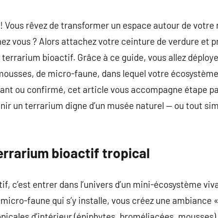
commentaire
! Vous rêvez de transformer un espace autour de votre 
chez vous ? Alors attachez votre ceinture de verdure et 
 terrarium bioactif. Grâce à ce guide, vous allez déploye
 mousses, de micro-faune, dans lequel votre écosystème
tant ou confirmé, cet article vous accompagne étape pa
enir un terrarium digne d’un musée naturel — ou tout s
errarium bioactif tropical
if, c’est entrer dans l’univers d’un mini-écosystème viva
a micro-faune qui s’y installe, vous créez une ambiance 
picales d’intérieur (épiphytes, broméliacées, mousses) 