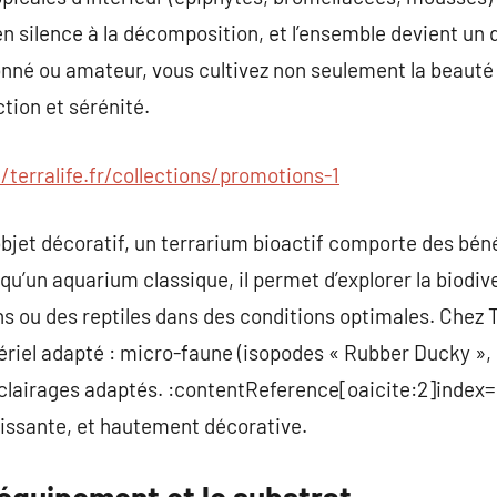
 en silence à la décomposition, et l’ensemble devient un
onné ou amateur, vous cultivez non seulement la beauté 
ction et sérénité.
//terralife.fr/collections/promotions-1
bjet décoratif, un terrarium bioactif comporte des bénéf
qu’un aquarium classique, il permet d’explorer la biodiver
s ou des reptiles dans des conditions optimales. Chez 
ériel adapté : micro-faune (isopodes « Rubber Ducky »,
éclairages adaptés. :contentReference[oaicite:2]index=2
hissante, et hautement décorative.
l’équipement et le substrat