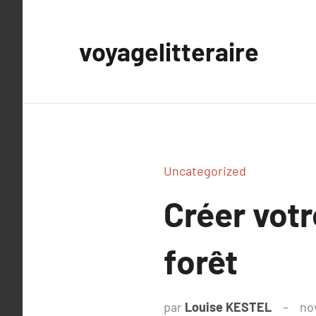
Aller
au
voyagelitteraire
contenu
Uncategorized
Créer votr
forêt
par
Louise KESTEL
no