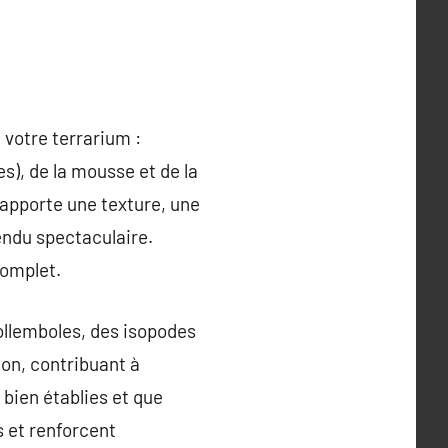
 votre terrarium :
es), de la mousse et de la
 apporte une texture, une
pendu spectaculaire.
complet.
collemboles, des isopodes
ion, contribuant à
t bien établies et que
es et renforcent