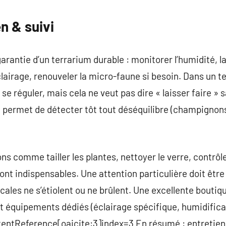
n & suivi
 garantie d’un terrarium durable : monitorer l’humidité, 
éclairage, renouveler la micro-faune si besoin. Dans un te
 se réguler, mais cela ne veut pas dire « laisser faire » 
 permet de détecter tôt tout déséquilibre (champignons
ons comme tailler les plantes, nettoyer le verre, contrô
nt indispensables. Une attention particulière doit être 
picales ne s’étiolent ou ne brûlent. Une excellente bout
t équipements dédiés (éclairage spécifique, humidifica
ontentReference[oaicite:3]index=3 En résumé : entretien