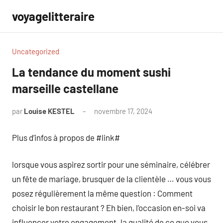
Aller
voyagelitteraire
au
contenu
Uncategorized
La tendance du moment sushi
marseille castellane
par
Louise KESTEL
novembre 17, 2024
Aucun
commentaire
Plus d’infos à propos de #link#
lorsque vous aspirez sortir pour une séminaire, célébrer
un fête de mariage, brusquer de la clientèle … vous vous
posez régulièrement la même question : Comment
choisir le bon restaurant ? Eh bien, l’occasion en-soi va
influencer votre engagement. la qualité de ce que vous