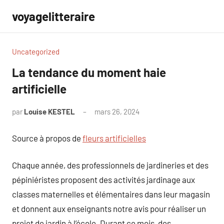
Aller
voyagelitteraire
au
contenu
Uncategorized
La tendance du moment haie
artificielle
par
Louise KESTEL
mars 26, 2024
Aucun
commentaire
Source à propos de
fleurs artificielles
Chaque année, des professionnels de jardineries et des
pépiniéristes proposent des activités jardinage aux
classes maternelles et élémentaires dans leur magasin
et donnent aux enseignants notre avis pour réaliser un
projet de jardin à l’école. Durant ce mois, des