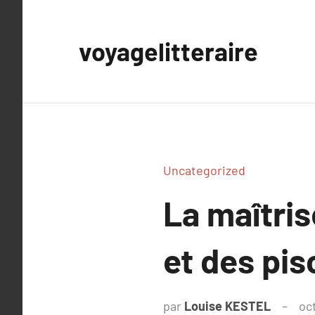
Aller
au
voyagelitteraire
contenu
Uncategorized
La maîtris
et des pi
par
Louise KESTEL
oc