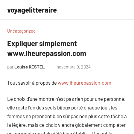
Aller
voyagelitteraire
au
contenu
Uncategorized
Expliquer simplement
www.lheurepassion.com
par
Louise KESTEL
novembre 9, 2024
Aucun
commentaire
Tout savoir à propos de
www.lheurepassion.com
Le choix d’une montre n’est pas rien pour une personne,
elle reste l’un des seuls bijoux porté chaque jour, les
femmes ne prennent bien sûr pas non plus cette tâche à
la légère, mais ce choix viendra globalement compléter
en harmonie un style déjà bien établit… Devant la