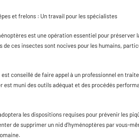
commentaire
es et frelons : Un travail pour les spécialistes
ménoptères est une opération essentiel pour préserver la
rds de ces insectes sont nocives pour les humains, parti
il est conseillé de faire appel à un professionnel en trai
r est muni des outils adéquat et des procédés performa
adoptera les dispositions requises pour prévenir les piqû
tenter de supprimer un nid d’hyménoptères par vous-mêm
domaine.