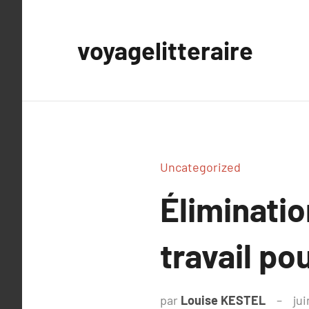
Aller
au
voyagelitteraire
contenu
Uncategorized
Éliminati
travail po
par
Louise KESTEL
jui