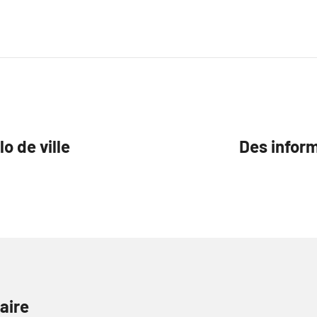
o de ville
Des inform
aire