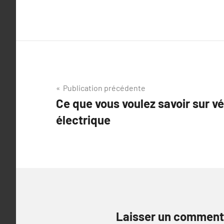
Navigation
Publication précédente
Ce que vous voulez savoir sur vél
de
électrique
l’article
Laisser un comment