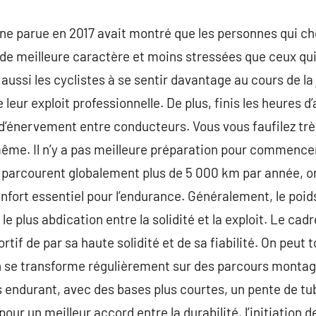
e parue en 2017 avait montré que les personnes qui cho
nt de meilleure caractère et moins stressées que ceux qui 
 aussi les cyclistes à se sentir davantage au cours de la 
leur exploit professionnelle. De plus, finis les heures 
 d’énervement entre conducteurs. Vous vous faufilez très
ême. Il n’y a pas meilleure préparation pour commencer
s parcourent globalement plus de 5 000 km par année, on 
onfort essentiel pour l’endurance. Généralement, le poids 
le plus abdication entre la solidité et la exploit. Le cadr
tif de par sa haute solidité et de sa fiabilité. On peut 
on se transforme régulièrement sur des parcours montagn
s endurant, avec des bases plus courtes, un pente de tub
pour un meilleur accord entre la durabilité, l’initiation