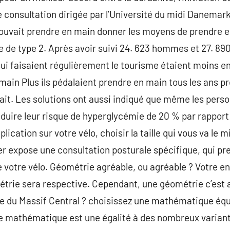
ste consultation dirigée par l’Université du midi Danema
pouvait prendre en main donner les moyens de prendre e
 de type 2. Après avoir suivi 24. 623 hommes et 27. 890 
qui faisaient régulièrement le tourisme étaient moins 
main Plus ils pédalaient prendre en main tous les ans p
sait. Les solutions ont aussi indiqué que même les pers
 réduire leur risque de hyperglycémie de 20 % par rappor
ication sur votre vélo, choisir la taille qui vous va le m
r expose une consultation posturale spécifique, qui pr
e votre vélo. Géométrie agréable, ou agréable ? Votre en
étrie sera respective. Cependant, une géométrie c’est
ée du Massif Central ? choisissez une mathématique équi
de mathématique est une égalité à des nombreux variant 