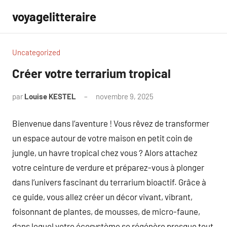
Aller
voyagelitteraire
au
contenu
Uncategorized
Créer votre terrarium tropical
par
Louise KESTEL
novembre 9, 2025
Aucun
commentaire
Bienvenue dans l’aventure ! Vous rêvez de transformer
un espace autour de votre maison en petit coin de
jungle, un havre tropical chez vous ? Alors attachez
votre ceinture de verdure et préparez-vous à plonger
dans l’univers fascinant du terrarium bioactif. Grâce à
ce guide, vous allez créer un décor vivant, vibrant,
foisonnant de plantes, de mousses, de micro-faune,
dans lequel votre écosystème se régénère presque tout