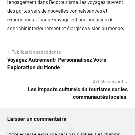
l’engagement dans l’écotourisme, les voyages ouvrent
des portes vers de nouvelles connaissances et
expériences. Chaque voyage est une occasion de
s’enrichir intérieurement et élargir sa vision du monde.
Navigation
Publication précédente
Voyagez Autrement: Personnalisez Votre
de
Exploration du Monde
l’article
Article suivant
Les impacts culturels du tourisme sur les
communautés locales.
Laisser un commentaire
Votre adresse e-mail ne sera pas publiée.
Les champs