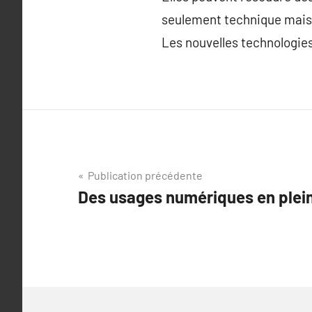
seulement technique mais a
Les nouvelles technologies
Navigation
Publication précédente
Des usages numériques en plein
de
l’article