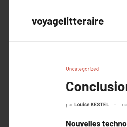
Aller
au
voyagelitteraire
contenu
Uncategorized
Conclusion
par
Louise KESTEL
ma
Nouvelles techno