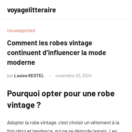
Aller
voyagelitteraire
au
contenu
Uncategorized
Comment les robes vintage
continuent d’influencer la mode
moderne
par
Louise KESTEL
novembre 20, 2024
Aucun
commentaire
Pourquoi opter pour une robe
vintage ?
Adopter la robe vintage, c’est choisir un vêtement à la
fois rétro et tendance, qui ne se démode jamais. Les