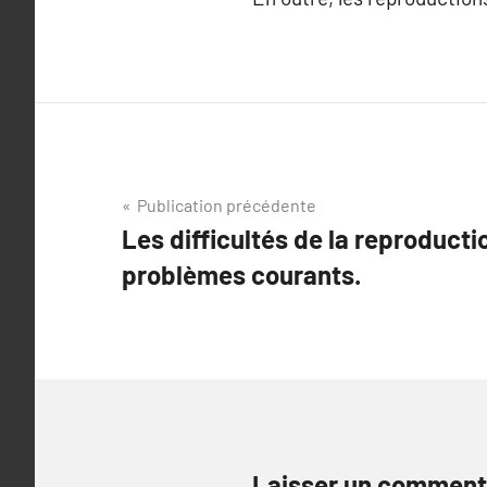
Navigation
Publication précédente
Les difficultés de la reproducti
de
problèmes courants.
l’article
Laisser un comment