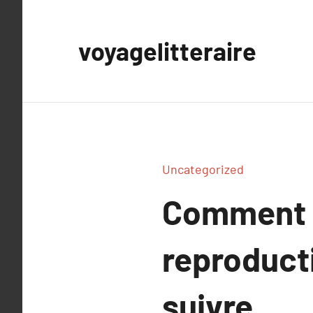
Aller
au
voyagelitteraire
contenu
Uncategorized
Comment l
reproducti
suivre.