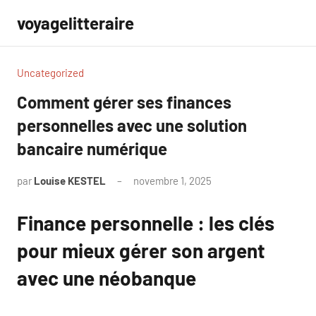
Aller
voyagelitteraire
au
contenu
Uncategorized
Comment gérer ses finances
personnelles avec une solution
bancaire numérique
par
Louise KESTEL
novembre 1, 2025
Aucun
commentaire
Finance personnelle : les clés
pour mieux gérer son argent
avec une néobanque