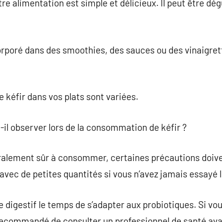
tre alimentation est simple et délicieux. Il peut être d
orporé dans des smoothies, des sauces ou des vinaigret
e kéfir dans vos plats sont variées.
t-il observer lors de la consommation de kéfir ?
éralement sûr à consommer, certaines précautions doivent
ec de petites quantités si vous n’avez jamais essayé le
 digestif le temps de s’adapter aux probiotiques. Si vo
t recommandé de consulter un professionnel de santé avan