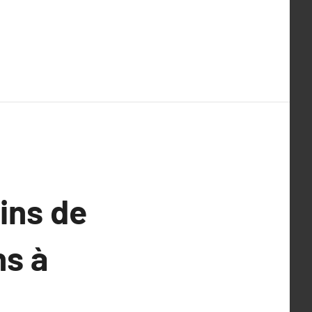
ins de
ns à