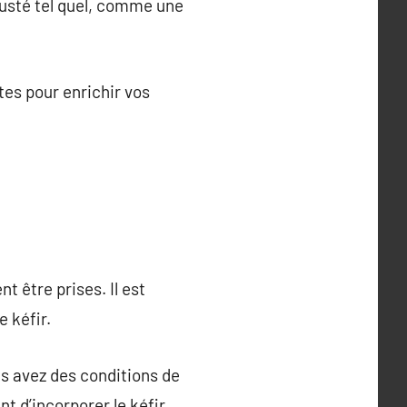
égusté tel quel, comme une
tes pour enrichir vos
 être prises. Il est
 kéfir.
us avez des conditions de
t d’incorporer le kéfir