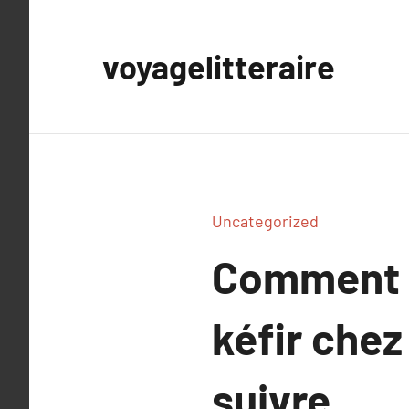
Aller
au
voyagelitteraire
contenu
Uncategorized
Comment f
kéfir chez
suivre.