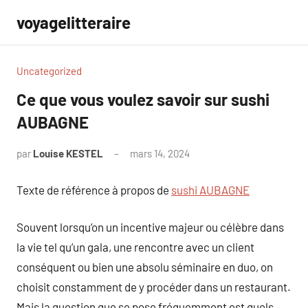
Aller
voyagelitteraire
au
contenu
Uncategorized
Ce que vous voulez savoir sur sushi
AUBAGNE
par
Louise KESTEL
mars 14, 2024
Aucun
commentaire
Texte de référence à propos de
sushi AUBAGNE
Souvent lorsqu’on un incentive majeur ou célèbre dans
la vie tel qu’un gala, une rencontre avec un client
conséquent ou bien une absolu séminaire en duo, on
choisit constamment de y procéder dans un restaurant.
Mais la question que se pose fréquemment est quels