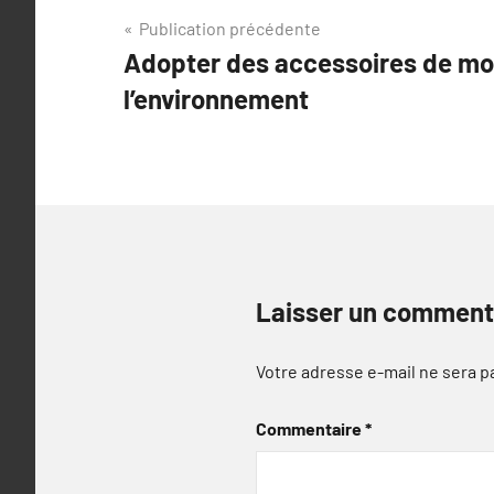
Navigation
Publication précédente
Adopter des accessoires de m
de
l’environnement
l’article
Laisser un comment
Votre adresse e-mail ne sera p
Commentaire
*