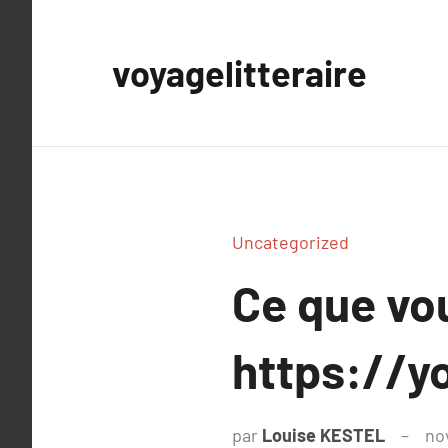
Aller
au
voyagelitteraire
contenu
Uncategorized
Ce que vou
https://
par
Louise KESTEL
no