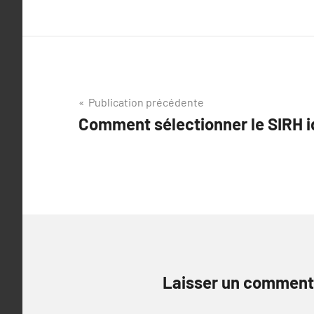
Navigation
Publication précédente
Comment sélectionner le SIRH i
de
l’article
Laisser un comment