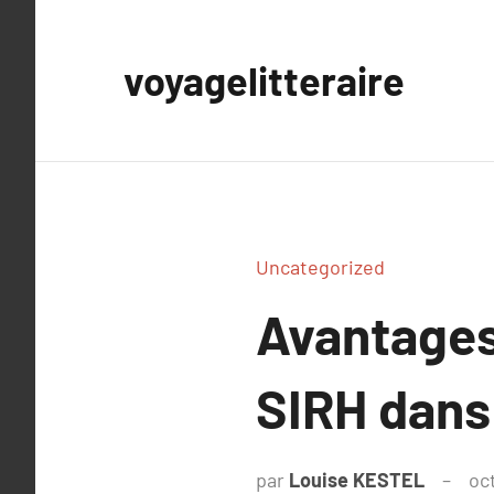
Aller
au
voyagelitteraire
contenu
Uncategorized
Avantages
SIRH dans
par
Louise KESTEL
oc