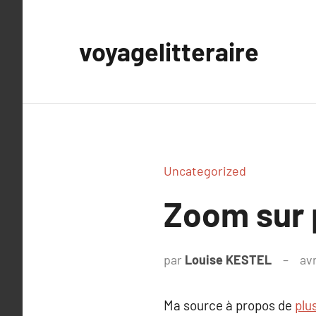
Aller
au
voyagelitteraire
contenu
Uncategorized
Zoom sur p
par
Louise KESTEL
avr
Ma source à propos de
plus