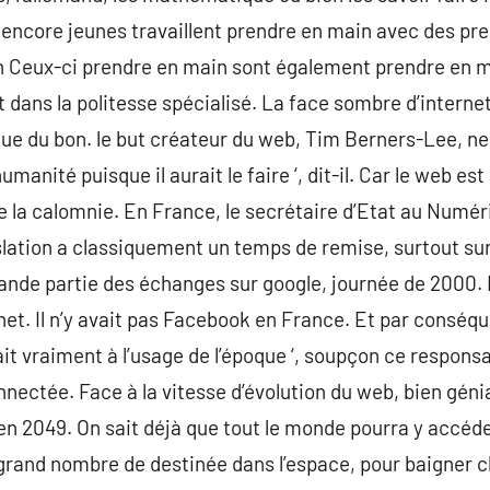
es encore jeunes travaillent prendre en main avec des pr
n Ceux-ci prendre en main sont également prendre en 
t dans la politesse spécialisé. La face sombre d’intern
e du bon. le but créateur du web, Tim Berners-Lee, ne 
umanité puisque il aurait le faire ‘, dit-il. Car le web e
 la calomnie. En France, le secrétaire d’Etat au Numér
lation a classiquement un temps de remise, surtout sur l
ande partie des échanges sur google, journée de 2000. E
net. Il n’y avait pas Facebook en France. Et par conséqu
ait vraiment à l’usage de l’époque ‘, soupçon ce respon
ectée. Face à la vitesse d’évolution du web, bien génial 
en 2049. On sait déjà que tout le monde pourra y accéd
 grand nombre de destinée dans l’espace, pour baigner 