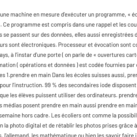
 une machine en mesure d’exécuter un programme, « écri
. Ce programme est compris dans une rappel et les cou
 se passent sur des données, elles aussi enregistrées d
eurs sont électroniques. Processeur et évocation sont 
ys, à l’instar d’une porte ( on parle de « ouvertures cart
mation ( opérations et données ) est codée fournies par 
s 1.prendre en main Dans les écoles suisses aussi, pren
our l’instruction. 99 % des secondaires iode disposent d
ue les élèves puissent utiliser des ordinateurs. prendre
s médias posent prendre en main aussi prendre en main
semaine hors cadre. Les écoliers ont comme la possibil
 la photo digital et de rétablir les photos prises grâce à
s, l’allemand, les mathématique ou bien les savoir faire