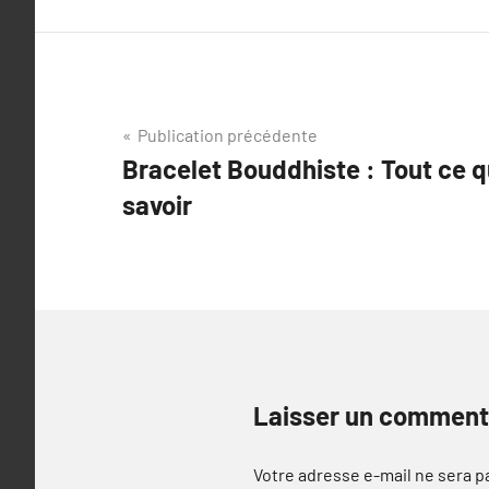
Navigation
Publication précédente
Bracelet Bouddhiste : Tout ce 
de
savoir
l’article
Laisser un comment
Votre adresse e-mail ne sera p