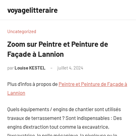
Aller
voyagelitteraire
au
contenu
Uncategorized
Zoom sur Peintre et Peinture de
Façade à Lannion
par
Louise KESTEL
juillet 4, 2024
Aucun
commentaire
Plus d’infos à propos de
Peintre et Peinture de Façade à
Lannion
Quels équipements / engins de chantier sont utilisés
travaux de terrassement ? Sont indispensables : Des
engins d’extraction tout comme la excavatrice,
l’excavatrice, le pelle mécanique, la niveleuse ou le