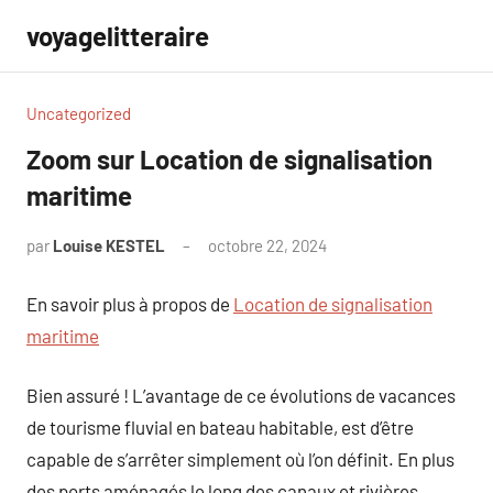
Aller
voyagelitteraire
au
contenu
Uncategorized
Zoom sur Location de signalisation
maritime
par
Louise KESTEL
octobre 22, 2024
Aucun
commentaire
En savoir plus à propos de
Location de signalisation
maritime
Bien assuré ! L’avantage de ce évolutions de vacances
de tourisme fluvial en bateau habitable, est d’être
capable de s’arrêter simplement où l’on définit. En plus
des ports aménagés le long des canaux et rivières