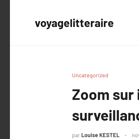
Aller
au
voyagelitteraire
contenu
Uncategorized
Zoom sur 
surveillan
par
Louise KESTEL
no