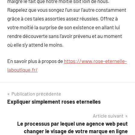
malgré le fait que notre moitié soit loin de nous.
Rappelez que vous songez l’un sur l’autre constamment
grâce à ces taies assorties assez réussies. Offrez à
votre moitié la surprise de son existence en allant lui
rendre découverte sans l’avoir prévenu et au moment
où elle s’y attend le moins.
En savoir plus à propos de
https://www.rose-eternelle-
laboutique.fr/
Navigation
Publication précédente
Expliquer simplement roses eternelles
de
Article suivant
l’article
Le processus par lequel une agence web peut
changer le visage de votre marque en ligne