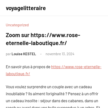
Aller
voyagelitteraire
au
contenu
Uncategorized
Zoom sur https://www.rose-
eternelle-laboutique.fr/
par
Louise KESTEL
novembre 13, 2024
Aucun
commentaire
En savoir plus à propos de
https://www.rose-eternelle-
laboutique.fr/
Vous voulez surprendre un couple avec un cadeau
inoubliable ? Ils aiment l’originalité ? Pensez à un offrir
un cadeau insolite : séjour dans des cabanes, dans un
ranch ou aussi dans une bulle suspendue à un arbre. Et